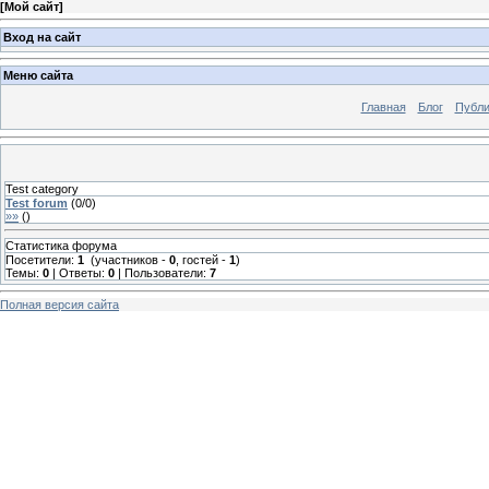
[
Мой сайт
]
Вход на сайт
Меню сайта
Главная
Блог
Публи
Test category
Test forum
(
0
/
0
)
»»
(
)
Статистика форума
Посетители:
1
(участников -
0
, гостей -
1
)
Темы:
0
| Ответы:
0
| Пользователи:
7
Полная версия сайта