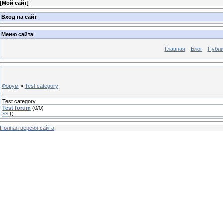
[
Мой сайт
]
Вход на сайт
Меню сайта
Главная
Блог
Публи
Форум
»
Test category
Test category
Test forum
(
0
/
0
)
»»
(
)
Полная версия сайта